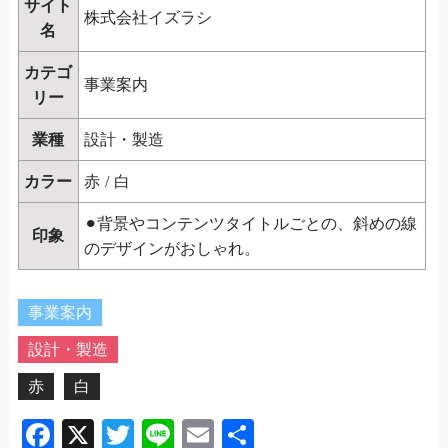
サイト
株式会社イズラシ
名
カテゴ
事業案内
リー
業種
設計・製造
カラー
赤
/
白
⚫︎背景やコンテンツタイトルごとの、斜めの線
印象
のデザインがおしゃれ。
事業案内
設計・製造
赤
白
Facebook
X
Twitter
Line
Email
共