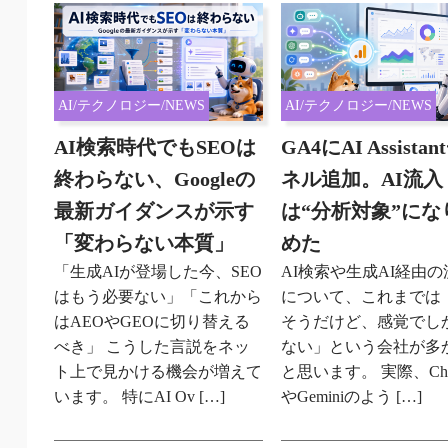
AI/テクノロジー/NEWS
AI/テクノロジー/NEWS
AI検索時代でもSEOは
GA4にAI Assista
終わらない、Googleの
ネル追加。AI流入
最新ガイダンスが示す
は“分析対象”にな
「変わらない本質」
めた
「生成AIが登場した今、SEO
AI検索や生成AI経由の
はもう必要ない」「これから
について、これまでは
はAEOやGEOに切り替える
そうだけど、感覚でし
べき」 こうした言説をネッ
ない」という会社が多
ト上で見かける機会が増えて
と思います。 実際、Cha
います。 特にAI Ov […]
やGeminiのよう […]