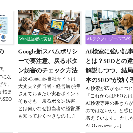
Web担当者の実務
AI/テクノロジー/NEWS
の
Google新スパムポリシ
AI検索に強い記
ーで要注意、戻るボタ
とは？SEOとの
時代
ン妨害のチェック方法
解説しつつ、結局
”にな
目次-Contents-自社サイトは
本のSEO”が効く
ぜ今、
大丈夫？担当者・経営層が押
AI検索が広がるにつ
が始ま
さえておきたい実務ポイント
「これからはSEOと
SEO
そもそも「戻るボタン妨害」
AI検索専用の書き方
とは何かなぜ担当者や経営層
のではないか」と感
も知っておくべきなの […]
増えています。 たし
AI Overviews […]