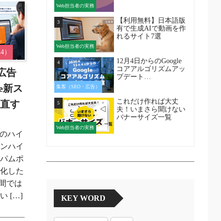
Web担当者の実務
【利用無料】日本語版
3
有で生成AIで動画を作
れるサイト7選
Web担当者の実務
4）
12月4日からのGoogle
4
コアアルゴリズムアッ
面広告
プデート…
le新ス
集客（SEO・広告）
これだけ作れば大丈
見直す
5
夫！いまさら聞けない
バナーサイズ一覧
Web担当者の実務
ンのハイ
タンハイ
スパムポ
確化した
の間では
 […]
KEY WORD