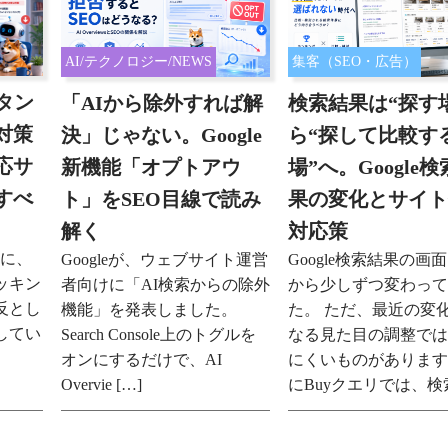
AI/テクノロジー/NEWS
集客（SEO・広告）
ボタン
「AIから除外すれば解
検索結果は“探す
対策
決」じゃない。Google
ら“探して比較す
応サ
新機能「オプトアウ
場”へ。Google
すべ
ト」をSEO目線で読み
果の変化とサイ
解く
対応策
3日に、
Googleが、ウェブサイト運営
Google検索結果の画
ッキン
者向けに「AI検索からの除外
から少しずつ変わっ
反とし
機能」を発表しました。
た。 ただ、最近の変
してい
Search Console上のトグルを
なる見た目の調整で
オンにするだけで、AI
にくいものがあります
Overvie […]
にBuyクエリでは、検索