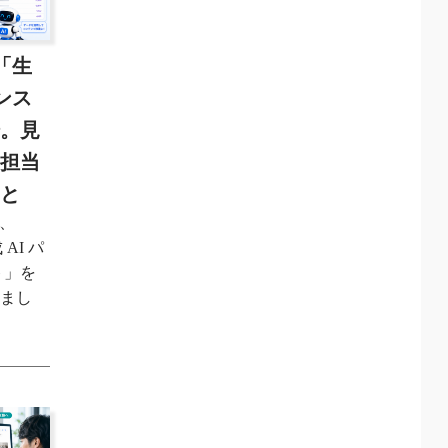
に「生
マンス
場。見
O担当
こと
日、
 AI パ
ト」を
しまし