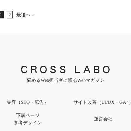
1
2
最後へ »
悩めるWeb担当者に贈るWebマガジン
集客（SEO・広告）
サイト改善（UI/UX・GA4
下層ページ
運営会社
参考デザイン