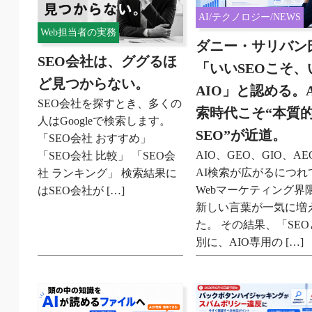
AI/テクノロジー/NEWS
Web担当者の実務
ダニー・サリバン
SEO会社は、ググるほ
「いいSEOこそ、
ど見つからない。
AIO」と認める。A
SEO会社を探すとき、多くの
索時代こそ“本質
人はGoogleで検索します。
SEO”が近道。
「SEO会社 おすすめ」
AIO、GEO、GIO、AE
「SEO会社 比較」 「SEO会
AI検索が広がるにつれ
社 ランキング」 検索結果に
Webマーケティング界
はSEO会社が […]
新しい言葉が一気に増
た。 その結果、「SE
別に、AIO専用の […]