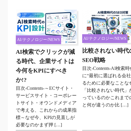
AI/テクノロジー/NEWS
AI/テクノロジー/NEWS
比較されない時代
AI検索でクリックが減
SEO戦略
る時代、企業サイトは
目次-Contents-AI検索
今何をKPIにすべき
に“最初に選ばれる会社
か!?
るために必要なことな
目次-Contents-～ECサイト・
「比較されない時代」
サービスサイト・コーポレー
っているのかこれまでの
トサイト・オウンドメディア
と何が違うのか比 […]
で考える、これからの成果指
標～なぜ今、KPIの見直しが
必要なのかまず押 […]