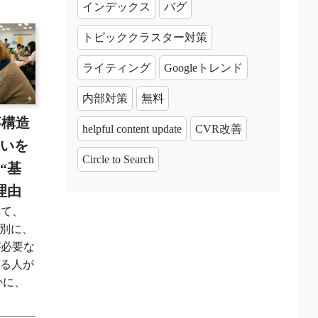
インデックス
バグ
トピッククラスター対策
ライティング
Googleトレンド
内部対策
無料
事構造
helpful content update
CVR改善
違いを
Circle to Search
“基
理由
れて、
は別に、
が必要な
じる人が
かに、