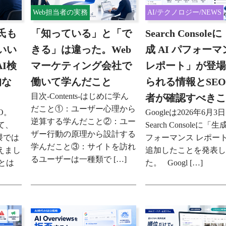
Web担当者の実務
AI/テクノロジー/NEWS
氏も
「知っている」と「で
Search Console
いい
きる」は違った。Web
成 AI パフォー
I検
マーケティング会社で
レポート」が登
的な
働いて学んだこと
られる情報とSE
目次-Contents-はじめに学ん
者が確認すべき
だこと①：ユーザー心理から
O。
Googleは2026年6月3
逆算する学んだこと②：ユー
て、
Search Consoleに「生成
ザー行動の原理から設計する
隈では
フォーマンス レポー
学んだこと③：サイトを訪れ
えまし
追加したことを発表
るユーザーは一種類で […]
Oとは
た。 Googl […]