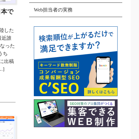
Web担当者の実務
日本で
い
上陸した
最近誰
になった
うち
告に出稿
…]