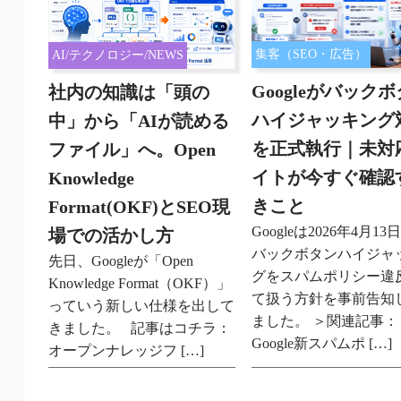
集客（SEO・広告）
AI/テクノロジー/NEWS
Googleがバック
社内の知識は「頭の
ハイジャッキング
中」から「AIが読める
を正式執行｜未対
ファイル」へ。Open
イトが今すぐ確認
Knowledge
きこと
Format(OKF)とSEO現
Googleは2026年4月1
場での活かし方
バックボタンハイジャ
先日、Googleが「Open
グをスパムポリシー違
Knowledge Format（OKF）」
て扱う方針を事前告知
っていう新しい仕様を出して
ました。 ＞関連記事：
きました。 記事はコチラ：
Google新スパムポ […]
オープンナレッジフ […]