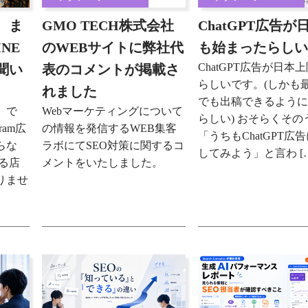
GMO TECH株式会社
ChatGPT広告が
、ま
のWEBサイトに弊社代
も始まったらし
NE
ChatGPT広告が日本
表のコメントが掲載さ
聞い
らしいです。(しかも
れました
でも出稿できるよう
Webマーケティングについて
。で
らしい) おそらくその
の情報を発信するWEB集客
ram広
「うちもChatGPT広
ラボにてSEO対策に関するコ
らな
してみよう」と言わ [
メントをいたしました。
る店
りませ