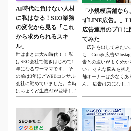
AI時代に負けない人材
「小規模店舗なら
に私はなる！SEO業務
ずLINE広告。」LI
の変化から見る「これ
広告運用のプロに
から求められるスキ
てみた
ル」
「広告を出してみたい
世はまさに大AI時代！！ 私
も、Google広告やInstag
はSEO会社で働きはじめて1
告との違いがよく分か
年になるワーママです。 そ
い」 そんな悩みを抱え
の前は3年ほどWEBコンサル
舗オーナーは少なくあ
会社に勤めていました。当時
ん。 広告は気にな […]
はちょうど生成AIが登場 […]