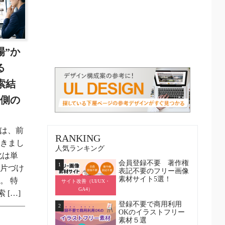
場”か
る
検索結
ト側の
面は、前
RANKING
てきまし
人気ランキング
化は単
会員登録不要 著作権
1
は片づけ
表記不要のフリー画像
素材サイト5選！
。 特
サイト改善（UI/UX・
GA4）
 […]
登録不要で商用利用
2
OKのイラストフリー
素材５選