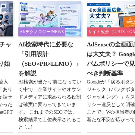
AI/テクノロジー/NEWS
サイト改善（UI/UX・GA
ntチャ
AI検索時代に必要な
AdSenseの全画
「引用設計
は大丈夫？ Goog
り始
（SEO×PR×LLMO）」
パムポリシーで
を解説
べき判断基準
流入
AI検索が当たり前になってい
Googleが「戻るボタ
「あり
く中で、企業サイトやオウン
ジャック（バックボ
か話せ
ドメディアに求められる役割
ジャッキング）」を
かった
は確実に変わってきていま
リシー違反として明
tGPT
す。 これまでのSEOでは、
ことで、Web担当者
検索結果で上位表示されるこ
新たな不安が広がってい
と […]