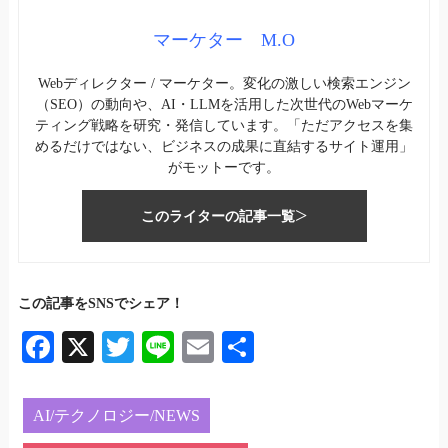
マーケター M.O
Webディレクター / マーケター。変化の激しい検索エンジン
（SEO）の動向や、AI・LLMを活用した次世代のWebマーケ
ティング戦略を研究・発信しています。「ただアクセスを集
めるだけではない、ビジネスの成果に直結するサイト運用」
がモットーです。
このライターの記事一覧
この記事をSNSでシェア！
Fa
X
T
Li
E
共
ce
wi
ne
m
有
bo
tte
ail
AI/テクノロジー/NEWS
ok
r