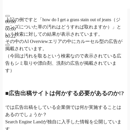
上記の例ですと「how do I get a grass stain out of jeans（ジ
00:00
ーンズについた草の汚れはどうすれば取れますか）」と
00:00
いう検索に対しての結果が表示されています。
00:22
その中のAI Overviewエリアの中にカルーセル型の広告が
掲載されています。
（今回は汚れを取るという検索なので表示されている広
告もシミ取りや漂白剤、洗剤の広告が掲載されていま
す）
■広告出稿サイトは何かする必要があるのか!?
では広告出稿をしている企業側では何か実施することは
あるのでしょうか？
Search Engine Landが独自に入手した情報を公開していま
す。