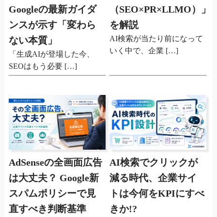
Googleの最新ガイダ
（SEO×PR×LLMO）」
ンスが示す「変わら
を解説
AI検索が当たり前になって
ない本質」
いく中で、企業 […]
「生成AIが登場した今、
SEOはもう必要 […]
AdSenseの全画面広告
AI検索でクリックが
は大丈夫？ Google新
減る時代、企業サイ
スパムポリシーで見
トは今何をKPIにすべ
直すべき判断基準
きか!?