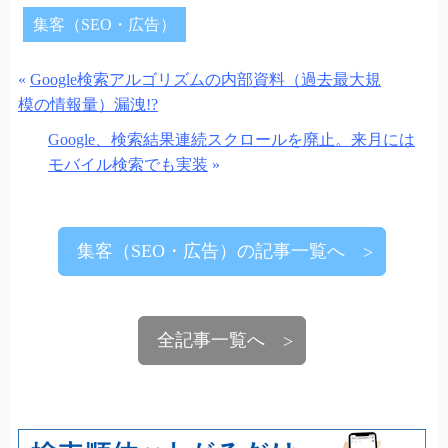
bo
tte
ail
集客（SEO・広告）
ok
r
«
Google検索アルゴリズムの内部資料（過去最大規
模の情報量）漏洩!?
Google、検索結果連続スクロールを廃止。来月には
モバイル検索でも実装
»
集客（SEO・広告）の記事一覧へ
全記事一覧へ