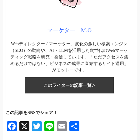
マーケター M.O
Webディレクター / マーケター。変化の激しい検索エンジン
（SEO）の動向や、AI・LLMを活用した次世代のWebマーケ
ティング戦略を研究・発信しています。「ただアクセスを集
めるだけではない、ビジネスの成果に直結するサイト運用」
がモットーです。
このライターの記事一覧
この記事をSNSでシェア！
Fa
X
T
Li
E
共
ce
wi
ne
m
有