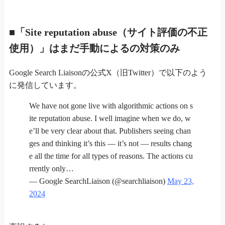
■「Site reputation abuse（サイト評価の不正
使用）」はまだ手動によるの対策のみ
Google Search Liaisonの公式X（旧Twitter）で以下のよう
に発信しています。
We have not gone live with algorithmic actions on s
ite reputation abuse. I well imagine when we do, w
e’ll be very clear about that. Publishers seeing chan
ges and thinking it’s this — it’s not — results chang
e all the time for all types of reasons. The actions cu
rrently only…
— Google SearchLiaison (@searchliaison)
May 23,
2024