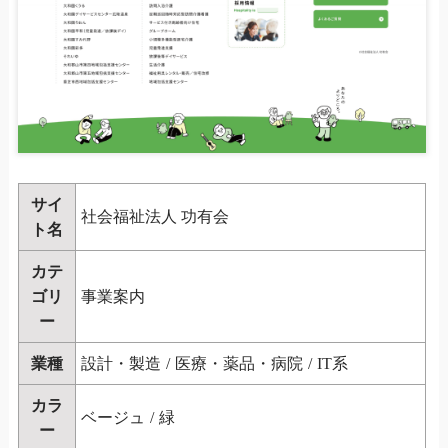
サイ
社会福祉法人 功有会
ト名
カテ
ゴリ
事業案内
ー
業種
設計・製造
/
医療・薬品・病院
/
IT系
カラ
ベージュ
/
緑
ー