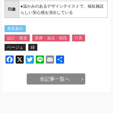
●温かみのあるデザインテイストで、福祉施設
印象
らしい安心感を演出している
事業案内
設計・製造
医療・薬品・病院
IT系
ベージュ
緑
Facebook
X
Twitter
Line
Email
共
有
全記事一覧へ