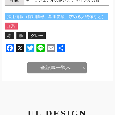
印象
キービジュアルの動きとデザインが秀逸
採用情報（採用情報、募集要項、求める人物像など）
IT系
赤
黒
グレー
Facebook
X
Twitter
Line
Email
共
有
全記事一覧へ
UL DESIGN