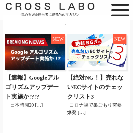
悩めるWeb担当者に贈るWebマガジン
NEW
NEW
【速報】Googleアル
【絶対NG！】売れな
ゴリズムアップデー
いECサイトのチェッ
ト実施か!?!?
クリスト3
日本時間20 […]
コロナ禍で巣ごもり需要
爆発 […]