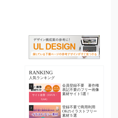
RANKING
人気ランキング
会員登録不要 著作権
1
表記不要のフリー画像
素材サイト5選！
サイト改善（UI/UX・
GA4）
登録不要で商用利用
2
OKのイラストフリー
素材５選