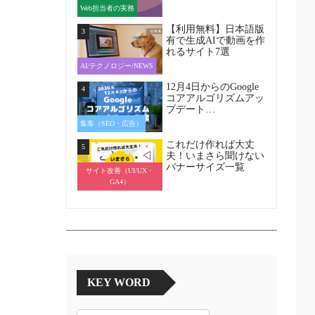
Web担当者の実務
【利用無料】日本語版
3
有で生成AIで動画を作
れるサイト7選
AI/テクノロジー/NEWS
12月4日からのGoogle
4
コアアルゴリズムアッ
プデート…
集客（SEO・広告）
これだけ作れば大丈
5
夫！いまさら聞けない
バナーサイズ一覧
サイト改善（UI/UX・
GA4）
KEY WORD