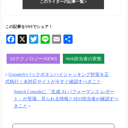
このライターの記事一覧
この記事をSNSでシェア！
Fa
X
T
Li
E
共
ce
wi
ne
m
有
bo
tte
ail
AI/テクノロジー/NEWS
Web担当者の実務
ok
r
«
Googleがバックボタンハイジャッキング対策を正
式執行｜未対応サイトが今すぐ確認すべきこと
Search Consoleに「生成 AI パフォーマンス レポー
ト」が登場。見られる情報とSEO担当者が確認すべ
きこと
»