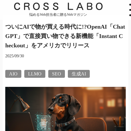
悩めるWeb担当者に贈るWebマガジン
ついにAIで物が買える時代に!?OpenAI「Chat
GPT」で直接買い物できる新機能「Instant C
heckout」をアメリカでリリース
2025/09/30
AIO
LLMO
SEO
生成AI