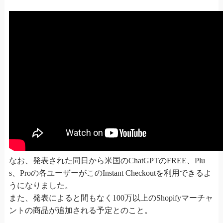
なお、発表された同日から米国のChatGPTのFREE、Plu
s、Proの各ユーザーがこのInstant Checkoutを利用できるよ
うになりました。
また、発表によると間もなく100万以上のShopifyマーチャ
ントの商品が追加される予定とのこと。