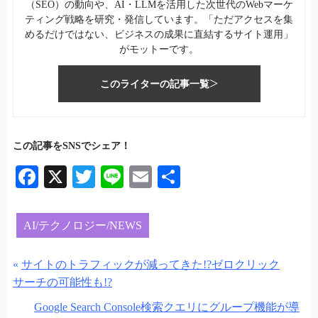
（SEO）の動向や、AI・LLMを活用した次世代のWebマーケ
ティング戦略を研究・発信しています。「ただアクセスを集
めるだけではない、ビジネスの成果に直結するサイト運用」
がモットーです。
このライターの記事一覧
この記事をSNSでシェア！
Fa
X
T
Li
E
共
ce
wi
ne
m
有
bo
tte
ail
AI/テクノロジー/NEWS
ok
r
«
サイトのトラフィックが減ってきた!?ゼロクリック
サーチの可能性も!?
Google Search Console検索クエリにグループ機能が導