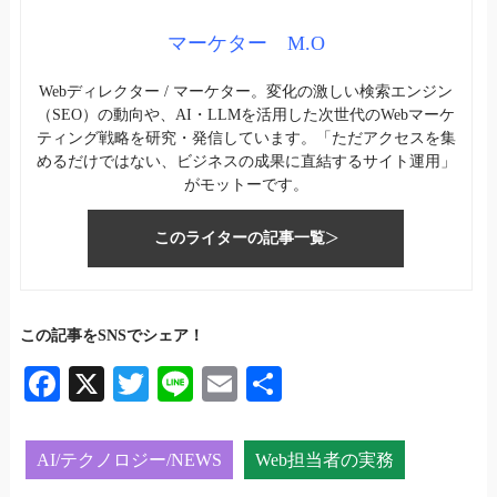
マーケター M.O
Webディレクター / マーケター。変化の激しい検索エンジン
（SEO）の動向や、AI・LLMを活用した次世代のWebマーケ
ティング戦略を研究・発信しています。「ただアクセスを集
めるだけではない、ビジネスの成果に直結するサイト運用」
がモットーです。
このライターの記事一覧
この記事をSNSでシェア！
Fa
X
T
Li
E
共
ce
wi
ne
m
有
bo
tte
ail
AI/テクノロジー/NEWS
Web担当者の実務
ok
r