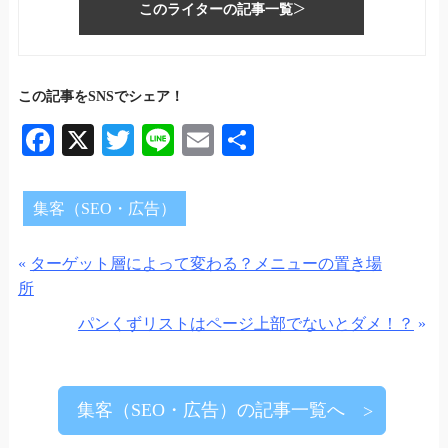
このライターの記事一覧
この記事をSNSでシェア！
Fa
X
T
Li
E
共
ce
wi
ne
m
有
bo
tte
ail
集客（SEO・広告）
ok
r
«
ターゲット層によって変わる？メニューの置き場
所
パンくずリストはページ上部でないとダメ！？
»
集客（SEO・広告）の記事一覧へ