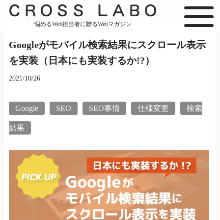
悩めるWeb担当者に贈るWebマガジン
Googleがモバイル検索結果にスクロール表示
を実装（日本にも実装するか!?）
2021/10/26
Google
SEO
SEO事情
仕様変更
検索
結果