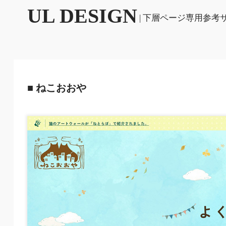
UL DESIGN
| 下層ページ専用参考
■ ねこおおや