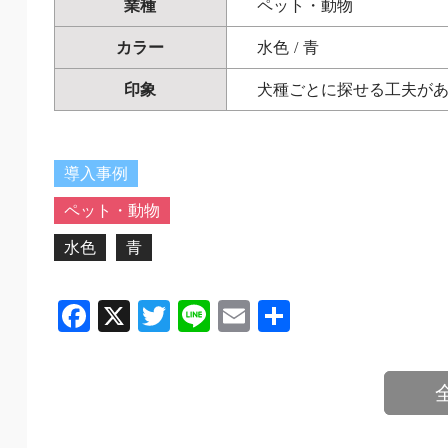
業種
ペット・動物
カラー
水色
/
青
印象
犬種ごとに探せる工夫が
導入事例
ペット・動物
水色
青
Facebook
X
Twitter
Line
Email
共
有