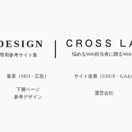
｜
DESIGN
悩めるWeb担当者に贈るWe
専用参考サイト集
集客（SEO・広告）
サイト改善（UI/UX・GA4
下層ページ
運営会社
参考デザイン