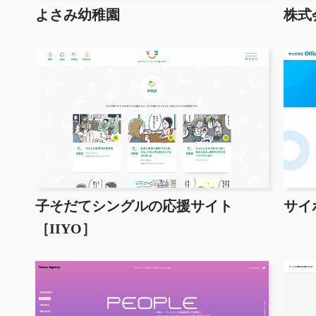
よさみ幼稚園
株式
子そだてシングルの応援サイト
サイボ
［IIYO］