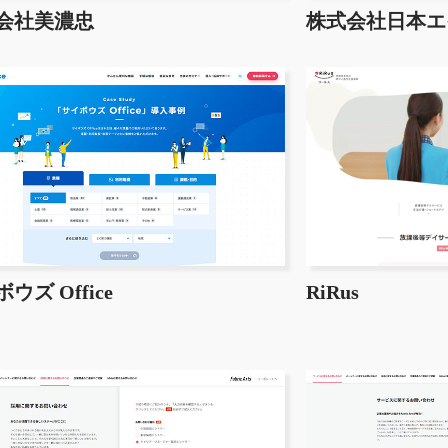
会社美濃忠
株式会社日本エ
ウズ Office
RiRus