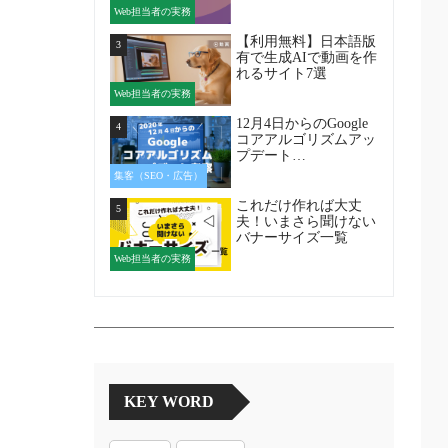
Web担当者の実務
【利用無料】日本語版
3
有で生成AIで動画を作
れるサイト7選
Web担当者の実務
12月4日からのGoogle
4
コアアルゴリズムアッ
プデート…
集客（SEO・広告）
これだけ作れば大丈
5
夫！いまさら聞けない
バナーサイズ一覧
Web担当者の実務
KEY WORD