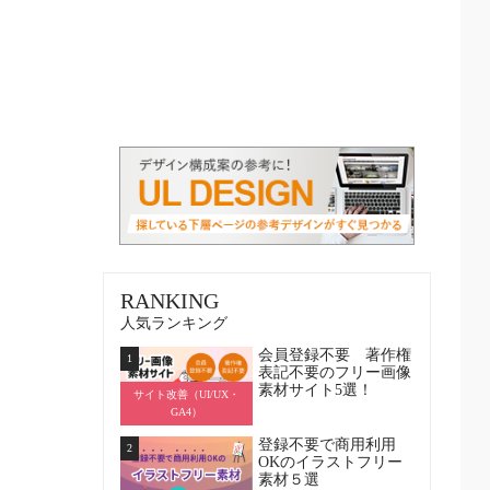
RANKING
人気ランキング
会員登録不要 著作権
1
表記不要のフリー画像
素材サイト5選！
サイト改善（UI/UX・
GA4）
登録不要で商用利用
2
OKのイラストフリー
素材５選