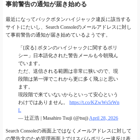
事前警告の通知が届き始める
最近になってバックボタンハイジャック違反に該当する
サイトにたいし、Search Consoleのメールアドレスに対し
て事前警告の通知が届き始めているようです。
「[戻る] ボタンのハイジャックに関するポリ
シー」日本語化された警告メールも今朝飛ん
でいます。
ただ、送信される範囲は非常に狭いので、現
段階は第一弾でこれから更に多く飛ぶと思い
ます。
現段階で来ていないからといって安心という
わけではありません。
https://t.co/KZwWs5rWn
L
— 辻正浩 | Masahiro Tsuji (@tsuj)
April 28, 2026
Search Consoleの画面上ではなくメールアドレスに対して
の警告文のため管理画面上ではスパムポリシー違反は表