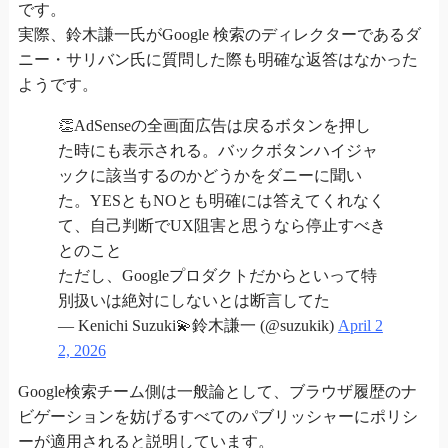
です。
実際、鈴木謙一氏がGoogle 検索のディレクターであるダ
ニー・サリバン氏に質問した際も明確な返答はなかった
ようです。
👏AdSenseの全画面広告は戻るボタンを押し
た時にも表示される。バックボタンハイジャ
ックに該当するのかどうかをダニーに聞い
た。YESともNOとも明確には答えてくれなく
て、自己判断でUX阻害と思うなら停止すべき
とのこと
ただし、Googleプロダクトだからといって特
別扱いは絶対にしないとは断言してた
— Kenichi Suzuki💫鈴木謙一 (@suzukik)
April 2
2, 2026
Google検索チーム側は一般論として、ブラウザ履歴のナ
ビゲーションを妨げるすべてのパブリッシャーにポリシ
ーが適用されると説明しています。