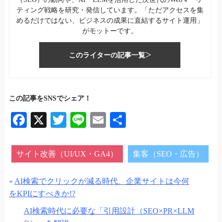
ティング戦略を研究・発信しています。「ただアクセスを集
めるだけではない、ビジネスの成果に直結するサイト運用」
がモットーです。
このライターの記事一覧
この記事をSNSでシェア！
Fa
X
T
Li
E
共
ce
wi
ne
m
有
bo
tte
ail
サイト改善（UI/UX・GA4）
集客（SEO・広告）
ok
r
«
AI検索でクリックが減る時代、企業サイトは今何
をKPIにすべきか!?
AI検索時代に必要な「引用設計（SEO×PR×LLM