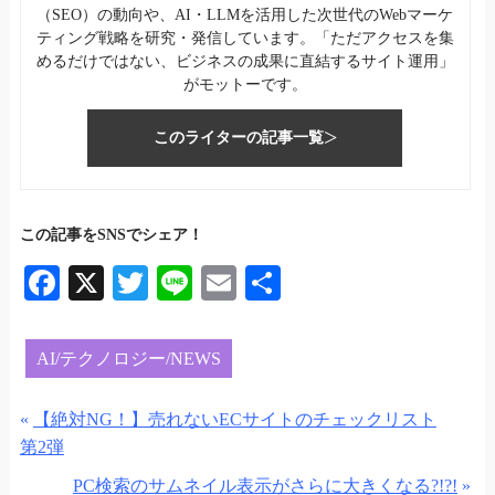
（SEO）の動向や、AI・LLMを活用した次世代のWebマーケ
ティング戦略を研究・発信しています。「ただアクセスを集
めるだけではない、ビジネスの成果に直結するサイト運用」
がモットーです。
このライターの記事一覧
この記事をSNSでシェア！
Fa
X
T
Li
E
共
ce
wi
ne
m
有
bo
tte
ail
AI/テクノロジー/NEWS
ok
r
«
【絶対NG！】売れないECサイトのチェックリスト
第2弾
PC検索のサムネイル表示がさらに大きくなる?!?!
»