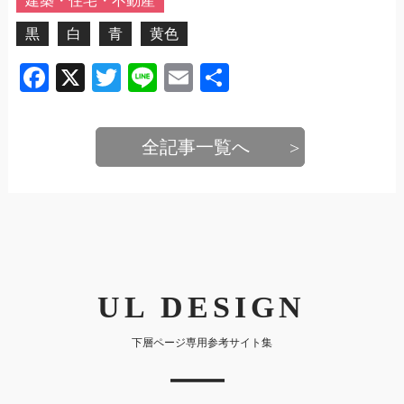
建築・住宅・不動産
黒
白
青
黄色
Facebook
X
Twitter
Line
Email
共
有
全記事一覧へ
UL DESIGN
下層ページ専用参考サイト集
｜