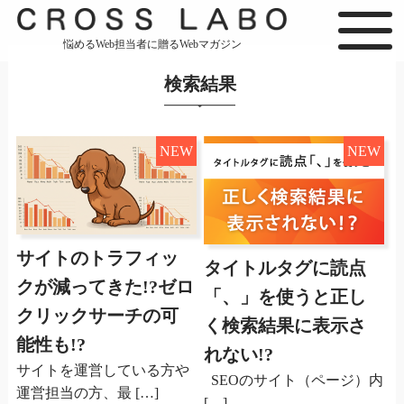
悩めるWeb担当者に贈るWebマガジン
検索結果
NEW
NEW
サイトのトラフィッ
タイトルタグに読点
クが減ってきた!?ゼロ
「、」を使うと正し
クリックサーチの可
く検索結果に表示さ
能性も!?
れない!?
サイトを運営している方や
SEOのサイト（ページ）内
運営担当の方、最 […]
[…]